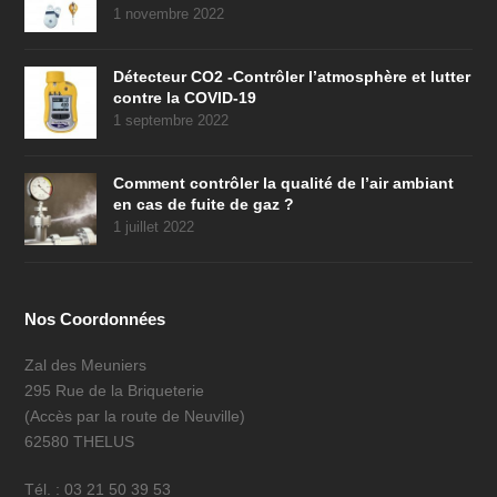
1 novembre 2022
Détecteur CO2 -Contrôler l’atmosphère et lutter
contre la COVID-19
1 septembre 2022
Comment contrôler la qualité de l’air ambiant
en cas de fuite de gaz ?
1 juillet 2022
Nos Coordonnées
Zal des Meuniers
295 Rue de la Briqueterie
(Accès par la route de Neuville)
62580 THELUS
Tél. : 03 21 50 39 53