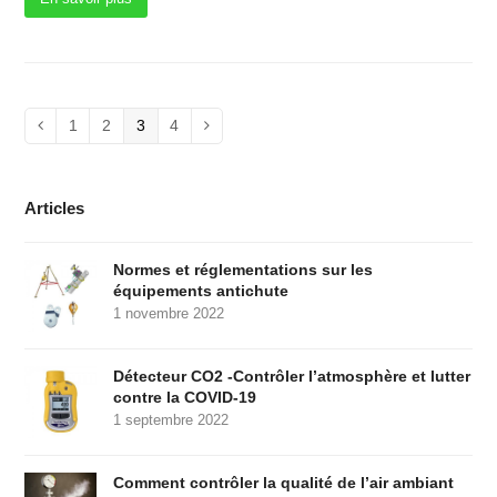
Pages
Pages
Pages
Pages
Précédent
1
2
3
4
Suivant
Articles
Normes et réglementations sur les
équipements antichute
1 novembre 2022
Détecteur CO2 -Contrôler l’atmosphère et lutter
contre la COVID-19
1 septembre 2022
Comment contrôler la qualité de l’air ambiant