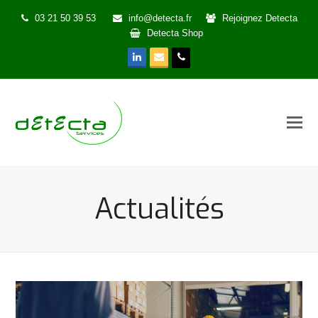
03 21 50 39 53
info@detecta.fr
Rejoignez Detecta
Detecta Shop
LinkedIn
Email
Phone
Actualités