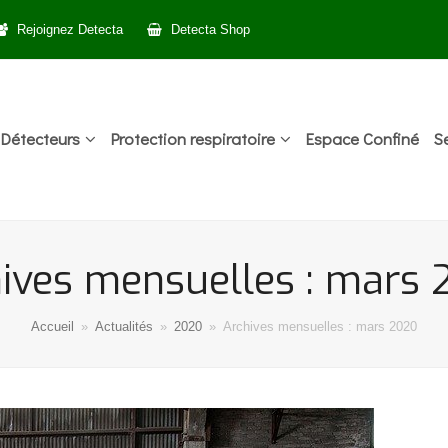
Rejoignez Detecta
Detecta Shop
Détecteurs
Protection respiratoire
Espace Confiné
S
ives mensuelles : mars
Accueil
»
Actualités
»
2020
»
Archives mensuelles : mars 2020