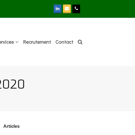
LinkedIn
Email
Phone
ervices
Recrutement
Contact
 2020
Articles