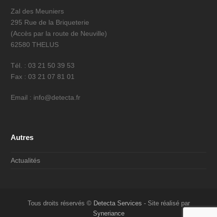
Zal des Meuniers
295 Rue de la Briqueterie
(Accès par la route de Neuville)
62580 THELUS
Tél. : 03 21 50 39 53
Fax : 03 21 07 81 01
Email : info@detecta.fr
Autres
Actualités
Tous droits réservés ©
Detecta Services
- Site réalisé par
Syneriance