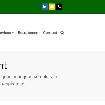
LinkedIn
Email
Phone
ervices
Recrutement
Contact
nt
masques, masques complets, à
 respiratoire