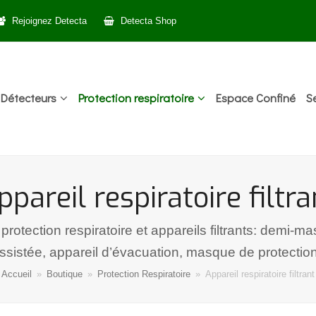
Rejoignez Detecta
Detecta Shop
Détecteurs
Protection respiratoire
Espace Confiné
S
ppareil respiratoire filtra
otection respiratoire et appareils filtrants: demi-
assistée, appareil d’évacuation, masque de protection
Accueil
»
Boutique
»
Protection Respiratoire
»
Appareil respiratoire filtrant