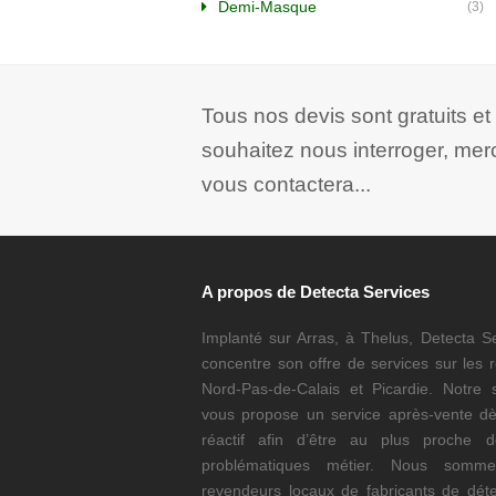
Demi-Masque
(3)
Tous nos devis sont gratuits e
souhaitez nous interroger, mer
vous contactera...
A propos de Detecta Services
Implanté sur Arras, à Thelus, Detecta S
concentre son offre de services sur les 
Nord-Pas-de-Calais et Picardie. Notre s
vous propose un service après-vente dè
réactif afin d’être au plus proche 
problématiques métier. Nous somm
revendeurs locaux de fabricants de déte