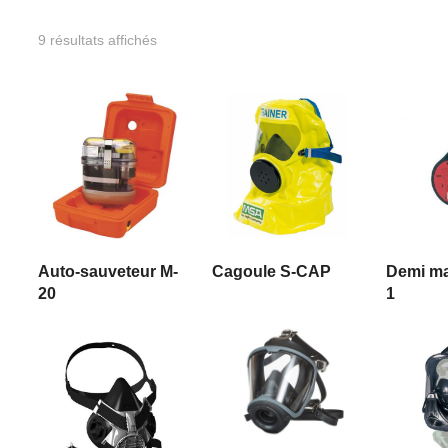
9 résultats affichés
yer
LIRE LA SUITE
LIRE LA SUITE
LIRE
Auto-sauveteur M-
Cagoule S-CAP
Demi m
20
1