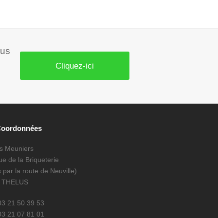
ous
Cliquez-ici
Coordonnées
es Meuniers
e de la Briqueterie
 par la route de Neuville)
0 THELUS
 03 21 50 39 53
03 21 07 81 01