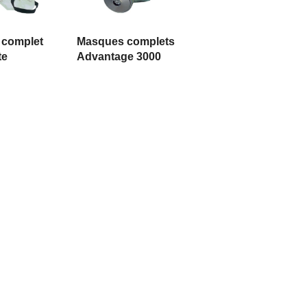
 LA SUITE
LIRE LA SUITE
 complet
Masques complets
te
Advantage 3000