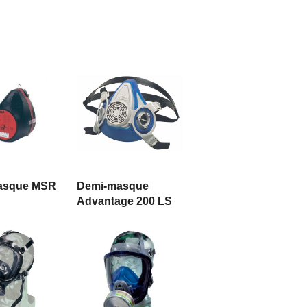
 LA SUITE
LIRE LA SUITE
asque MSR
Demi-masque
Advantage 200 LS