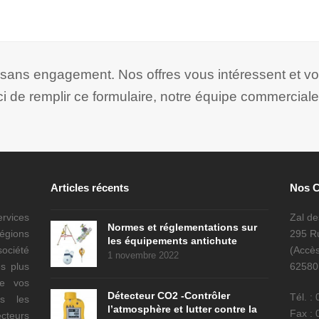
t sans engagement. Nos offres vous intéressent et v
ci de remplir ce formulaire, notre équipe commerciale
Articles récents
Nos 
ervices
Zal d
Normes et réglementations sur
régions
295 Ru
les équipements antichute
ociété
(Accès
1 novembre 2022
s plus
6258
de vos
Détecteur CO2 -Contrôler
Tél. :
es les
l’atmosphère et lutter contre la
Fax : 
cteurs