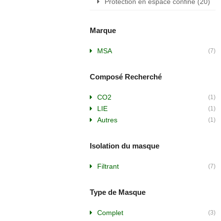
Protection en espace confiné
(20)
Marque
MSA
(7)
Composé Recherché
CO2
(1)
LIE
(1)
Autres
(1)
Isolation du masque
Filtrant
(7)
Type de Masque
Complet
(3)