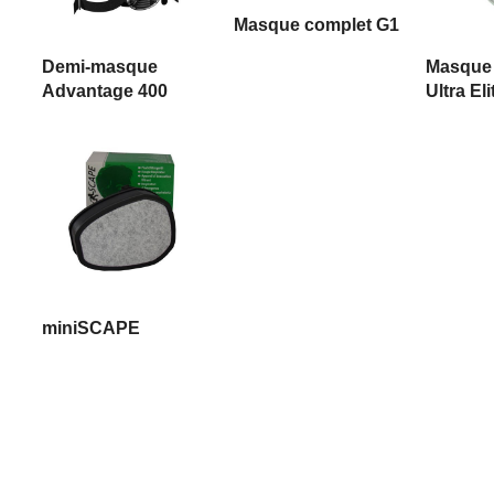
LIRE LA SUITE
Masque complet G1
LIRE LA SUITE
LIRE
Demi-masque
Masque
Advantage 400
Ultra Eli
LIRE LA SUITE
miniSCAPE