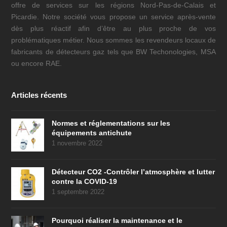
offre de services sur les régions Nord-Pas-de-Calais et
Picardie. Notre société vous propose un service après-vente
dès plus réactif afin d’être au plus proche de vos
problématiques métier. Nous sommes les revendeurs locaux de
fabricants de détecteurs gaz tels que BW Techonologies, MSA
ou encore RAE.
Articles récents
Normes et réglementations sur les
équipements antichute
1 novembre 2022
Détecteur CO2 -Contrôler l’atmosphère et lutter
contre la COVID-19
1 septembre 2022
Pourquoi réaliser la maintenance et le