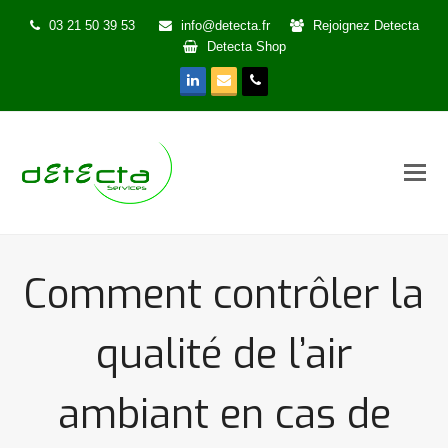
03 21 50 39 53
info@detecta.fr
Rejoignez Detecta
Detecta Shop
LinkedIn
Email
Phone
Comment contrôler la
qualité de l’air
ambiant en cas de