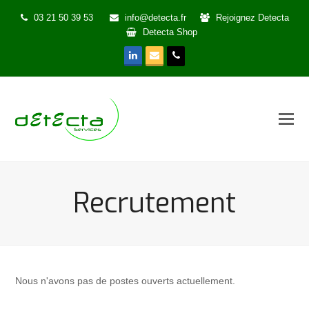
03 21 50 39 53
info@detecta.fr
Rejoignez Detecta
Detecta Shop
LinkedIn
Email
Phone
Recrutement
Nous n'avons pas de postes ouverts actuellement.