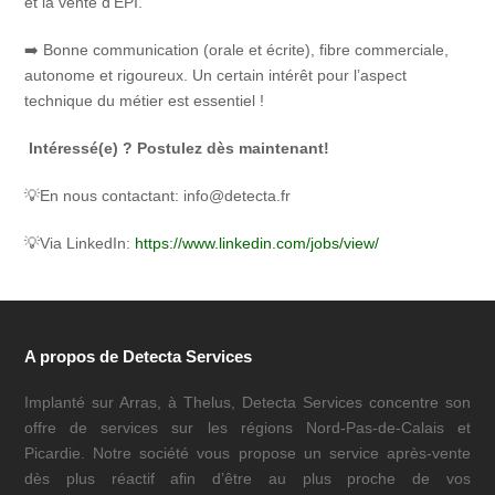
et la vente d’EPI.
➡️ Bonne communication (orale et écrite), fibre commerciale,
autonome et rigoureux. Un certain intérêt pour l’aspect
technique du métier est essentiel !
Intéressé(e) ? Postulez dès maintenant!
💡En nous contactant: info@detecta.fr
💡Via LinkedIn:
https://www.linkedin.com/jobs/view/
A propos de Detecta Services
Implanté sur Arras, à Thelus, Detecta Services concentre son
offre de services sur les régions Nord-Pas-de-Calais et
Picardie. Notre société vous propose un service après-vente
dès plus réactif afin d’être au plus proche de vos