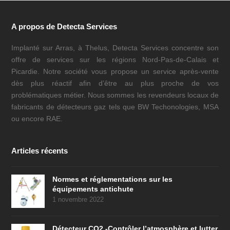
A propos de Detecta Services
Implanté sur Arras, à Thelus, Detecta Services concentre son
offre de services sur les régions Nord-Pas-de-Calais et
Picardie. Notre société vous propose un service après-vente
dès plus réactif afin d’être au plus proche de vos
problématiques métier. Nous sommes les revendeurs locaux de
fabricants de détecteurs gaz tels que BW Techonologies, MSA
ou encore RAE.
Articles récents
Normes et réglementations sur les
équipements antichute
1 novembre 2022
Détecteur CO2 -Contrôler l’atmosphère et lutter