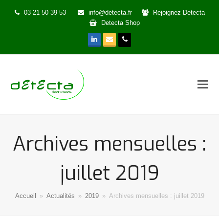
03 21 50 39 53
info@detecta.fr
Rejoignez Detecta
Detecta Shop
LinkedIn
Email
Phone
Archives mensuelles :
juillet 2019
Accueil
»
Actualités
»
2019
»
Archives mensuelles : juillet 2019