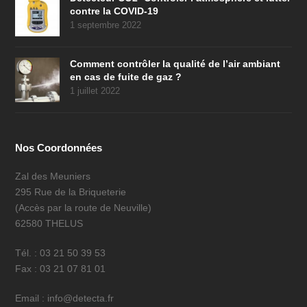
contre la COVID-19
1 septembre 2022
Comment contrôler la qualité de l’air ambiant
en cas de fuite de gaz ?
1 juillet 2022
Nos Coordonnées
Zal des Meuniers
295 Rue de la Briqueterie
(Accès par la route de Neuville)
62580 THELUS
Tél. : 03 21 50 39 53
Fax : 03 21 07 81 01
Email : info@detecta.fr