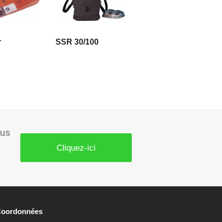
 LA SUITE
LIRE LA SUITE
r
SSR 30/100
ous
Cliquez-ici
Coordonnées