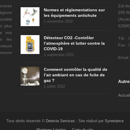
ervices
Zal d
Normes et réglementations sur
régions
295 Ru
les équipements antichute
ociété
(Accès
1 novembre 2022
s plus
6258
de vos
Détecteur CO2 -Contrôler
Tél. :
es les
l’atmosphère et lutter contre la
Fax : 
cteurs
COVID-19
encore
1 septembre 2022
Email 
Comment contrôler la qualité de
l’air ambiant en cas de fuite de
gaz ?
Autre
1 juillet 2022
Actual
Tous droits réservés ©
Detecta Services
- Site réalisé par
Syneriance
Mentions Légales
Carte du site