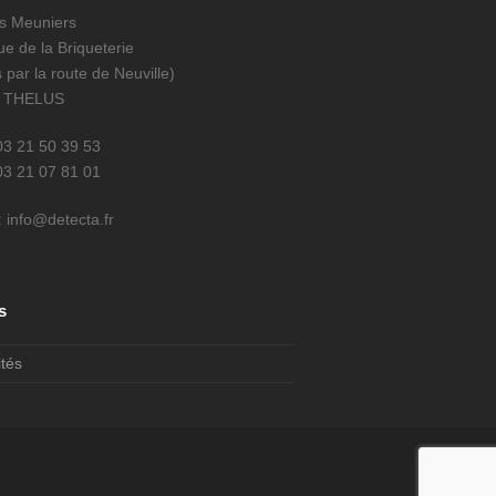
es Meuniers
e de la Briqueterie
 par la route de Neuville)
0 THELUS
 03 21 50 39 53
03 21 07 81 01
: info@detecta.fr
s
ités