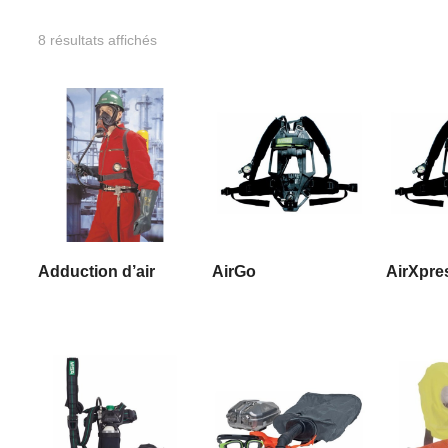
8 résultats affichés
yer
LIRE LA SUITE
LIRE LA SUITE
LIRE
Adduction d’air
AirGo
AirXpre