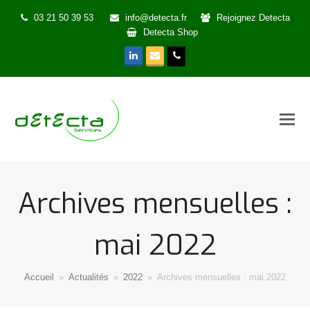
03 21 50 39 53
info@detecta.fr
Rejoignez Detecta
Detecta Shop
LinkedIn
Email
Phone
Archives mensuelles :
mai 2022
Accueil
»
Actualités
»
2022
»
Archives mensuelles : mai 2022