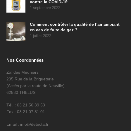
contre la COVID-19
1 septembre 2022
Comment contrôler la qualité de l’air ambiant
en cas de fuite de gaz ?
1 juillet 2022
Nos Coordonnées
Zal des Meuniers
295 Rue de la Briqueterie
(Accès par la route de Neuville)
62580 THELUS
Tél. : 03 21 50 39 53
Fax : 03 21 07 81 01
Email : info@detecta.fr