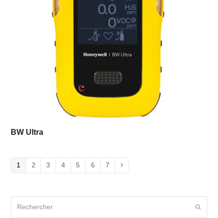
BW Ultra
1
2
3
4
5
6
7
Rechercher
Envoy