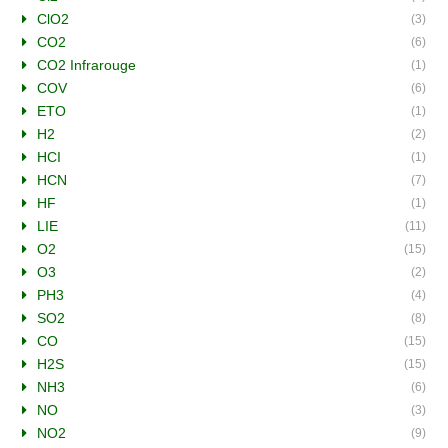
ClO2
(3)
CO2
(6)
CO2 Infrarouge
(1)
COV
(6)
ETO
(1)
H2
(2)
HCI
(1)
HCN
(7)
HF
(1)
LIE
(11)
O2
(15)
O3
(2)
PH3
(4)
SO2
(8)
CO
(15)
H2S
(15)
NH3
(6)
NO
(3)
NO2
(9)