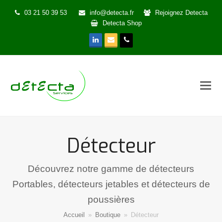
03 21 50 39 53
info@detecta.fr
Rejoignez Detecta
Detecta Shop
LinkedIn
Email
Phone
Détecteur
Découvrez notre gamme de détecteurs
Portables, détecteurs jetables et détecteurs de
poussières
Accueil
»
Boutique
»
Détecteur