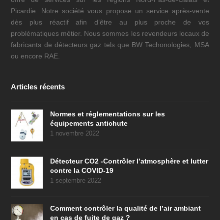
Picardie. Notre société vous propose un service après-vente
dès plus réactif afin d’être au plus proche de vos
problématiques métier. Nous sommes les revendeurs locaux de
fabricants de détecteurs gaz tels que BW Techonologies, MSA
ou encore RAE.
Articles récents
Normes et réglementations sur les
équipements antichute
1 novembre 2022
Détecteur CO2 -Contrôler l’atmosphère et lutter
contre la COVID-19
1 septembre 2022
Comment contrôler la qualité de l’air ambiant
en cas de fuite de gaz ?