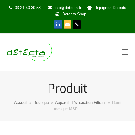
03 21 50 39 53
info@detecta.fr
Rejoignez Detecta
Detecta Shop
LinkedIn
Email
Phone
Produit
Accueil
»
Boutique
»
Appareil d’évacuation Filtrant
»
Demi
masque MSR 1