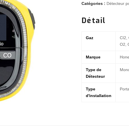
Catégories :
Détecteur p
Détail
Gaz
CI2,
O2, 
Marque
Hone
Type de
Mon
Détecteur
Type
Port
d'installation