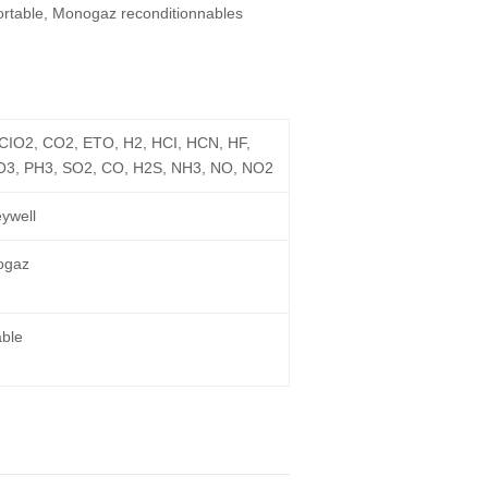
ortable
,
Monogaz reconditionnables
 CIO2, CO2, ETO, H2, HCI, HCN, HF,
O3, PH3, SO2, CO, H2S, NH3, NO, NO2
ywell
ogaz
able