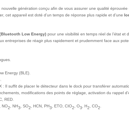
 nouvelle génération conçu afin de vous assurer une qualité éprouvée
éger, cet appareil est doté d’un temps de réponse plus rapide et d’une
lo
 (Bluetooth Low Energy)
pour une visibilité en temps réel de l’état et 
aux entreprises de réagir plus rapidement et prudemment face aux pote
angues.
Low Energy (BLE).
.
: Il suffit de placer le détecteur dans le dock pour transférer automati
lenchements, modifications des points de réglage, activation du rappel d’
IC, RED.
, NO
, NH
, SO
, HCN, PH
, ETO, CIO
, O
, H
, CO
.
2
3
2
3
2
3
2
2