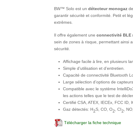
BW™ Solo est un
détecteur monogaz
de
garantir sécurité et conformité. Petit et l
extrêmes.
Il offre également une
connectivité BLE
sein de zones à risque, permettant ainsi 
sécurité.
Affichage facile à lire, en plusieurs l
Simple d’utilisation et d’entretien.
Capacité de connectivité Bluetooth 
Large sélection d’options de capteurs
Compatible avec le système IntelliDoX 
les actions telles que le test de déc
Certifié CSA, ATEX, IECEx, FCC ID, 
Gaz détectés: H
S, CO, O
, CI
, NO
2
2
2
Télécharger la fiche technique