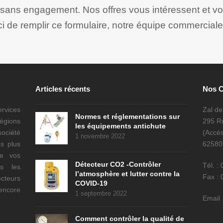
t sans engagement. Nos offres vous intéressent et v
ci de remplir ce formulaire, notre équipe commerciale
Articles récents
Nos 
ervices
Zal d
Normes et réglementations sur
régions
295 Ru
les équipements antichute
ociété
(Accès
1 novembre 2022
s plus
6258
de vos
Détecteur CO2 -Contrôler
Tél. :
es les
l’atmosphère et lutter contre la
Fax : 
cteurs
COVID-19
encore
1 septembre 2022
Email 
Comment contrôler la qualité de