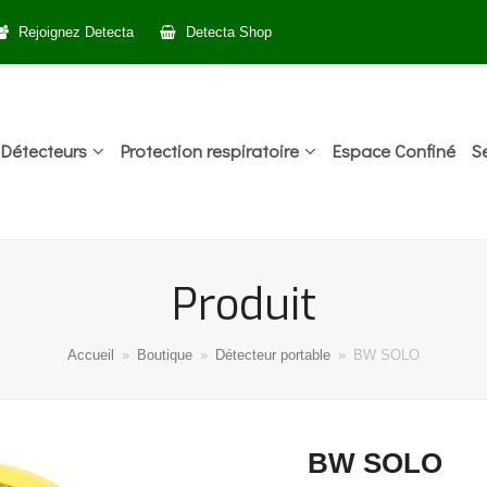
Rejoignez Detecta
Detecta Shop
Détecteurs
Protection respiratoire
Espace Confiné
S
Produit
Accueil
»
Boutique
»
Détecteur portable
»
BW SOLO
BW SOLO