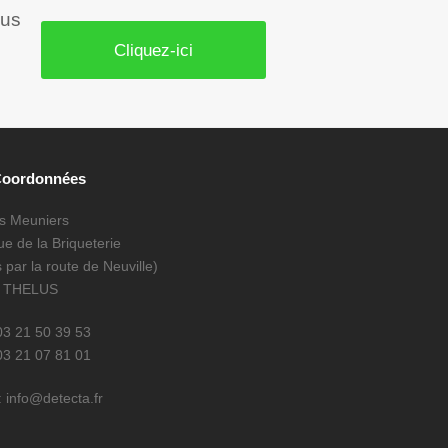
ous
Cliquez-ici
Coordonnées
es Meuniers
e de la Briqueterie
 par la route de Neuville)
0 THELUS
 03 21 50 39 53
03 21 07 81 01
: info@detecta.fr