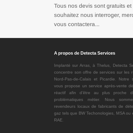
Tous nos devis sont gratuits e
souhaitez nous interroger, mer
vous contactera...
A propos de Detecta Services
Implanté sur Arras, à Thelus, Detecta S
concentre son offre de services sur les 
Nord-Pas-de-Calais et Picardie. Notre s
vous propose un service après-vente dè
réactif afin d’être au plus proche 
problématiques métier. Nous somm
revendeurs locaux de fabricants de déte
gaz tels que BW Techonologies, MSA ou 
RAE.