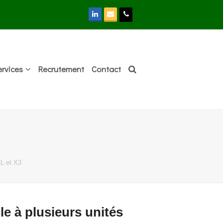
LinkedIn
Email
Phone
ervices
Recrutement
Contact
XL et X3
e à plusieurs unités