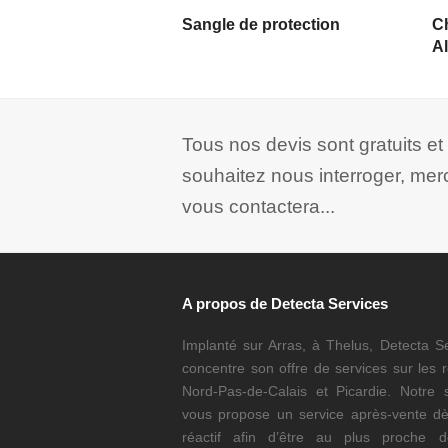
LIRE LA SUITE
Sangle de protection
Ch
Al
Tous nos devis sont gratuits e
souhaitez nous interroger, mer
vous contactera...
A propos de Detecta Services
Implanté sur Arras, à Thelus, Detecta S
concentre son offre de services sur les 
Nord-Pas-de-Calais et Picardie. Notre s
vous propose un service après-vente dè
réactif afin d’être au plus proche 