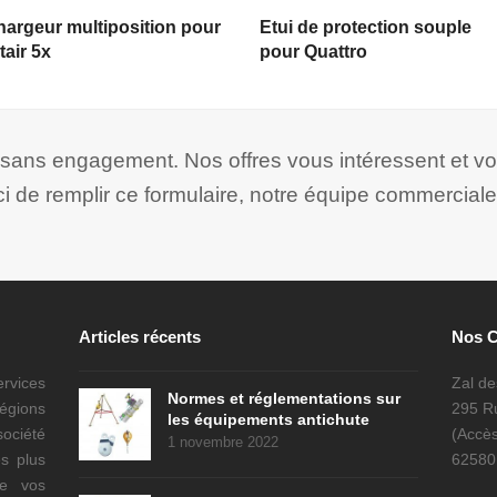
LIRE LA SUITE
LIRE LA SUITE
argeur multiposition pour
Etui de protection souple
tair 5x
pour Quattro
t sans engagement. Nos offres vous intéressent et v
ci de remplir ce formulaire, notre équipe commerciale
Articles récents
Nos 
ervices
Zal d
Normes et réglementations sur
régions
295 Ru
les équipements antichute
ociété
(Accès
1 novembre 2022
s plus
6258
de vos