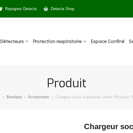
Rejoignez Detecta
Detecta Shop
Détecteurs
Protection respiratoire
Espace Confiné
S
Produit
l
»
Boutique
»
Accessoires
»
Chargeur socle à plusieurs unités Microclip 
Chargeur socl