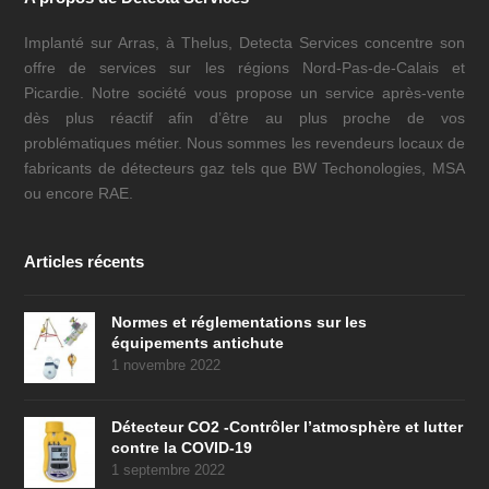
Implanté sur Arras, à Thelus, Detecta Services concentre son
offre de services sur les régions Nord-Pas-de-Calais et
Picardie. Notre société vous propose un service après-vente
dès plus réactif afin d’être au plus proche de vos
problématiques métier. Nous sommes les revendeurs locaux de
fabricants de détecteurs gaz tels que BW Techonologies, MSA
ou encore RAE.
Articles récents
Normes et réglementations sur les
équipements antichute
1 novembre 2022
Détecteur CO2 -Contrôler l’atmosphère et lutter
contre la COVID-19
1 septembre 2022