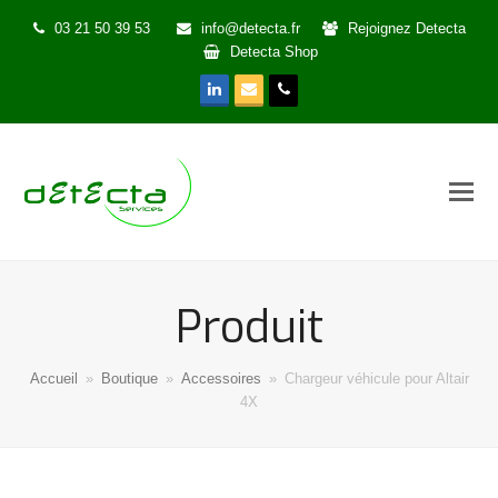
03 21 50 39 53
info@detecta.fr
Rejoignez Detecta
Detecta Shop
LinkedIn
Email
Phone
Produit
Accueil
»
Boutique
»
Accessoires
»
Chargeur véhicule pour Altair
4X