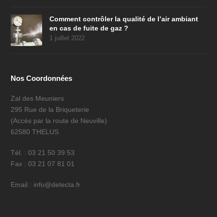
Comment contrôler la qualité de l’air ambiant
en cas de fuite de gaz ?
1 juillet 2022
Nos Coordonnées
Zal des Meuniers
295 Rue de la Briqueterie
(Accès par la route de Neuville)
62580 THELUS
Tél. : 03 21 50 39 53
Fax : 03 21 07 81 01
Email : info@detecta.fr