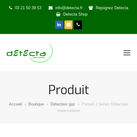
03 21 50 39 53
info@detecta.fr
Rejoignez Detecta
Detecta Shop
LinkedIn
Email
Phone
Produit
Accueil
»
Boutique
»
Détecteur gaz
»
PrimaX I Series Détecteur
transmetteur